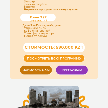
• Учисар
• Долина голубей
• Гереме
• Верховые прогулки или квадроциклы
День 3 (7
февраля)
День 7 — Последний день
• Утренние виды
• Кафе с панорамой
• Трансфер в аэропорт
• Перелёт домой
СТОИМОСТЬ: 590.000 KZT
ПОСМОТРЕТЬ ВСЮ ПРОГРАММУ
НАПИСАТЬ НАМ
INSTAGRAM