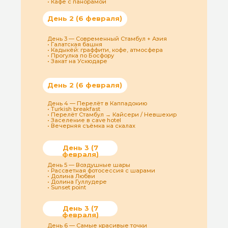
• Кафе с панорамой
День 2 (6 февраля)
День 3 — Современный Стамбул + Азия
• Галатская башня
• Кадыкёй: граффити, кофе, атмосфера
• Прогулка по Босфору
• Закат на Ускюдаре
День 2 (6 февраля)
День 4 — Перелёт в Каппадокию
• Turkish breakfast
• Перелёт Стамбул → Кайсери / Невшехир
• Заселение в cave hotel
• Вечерняя съёмка на скалах
День 3 (7
февраля)
День 5 — Воздушные шары
• Рассветная фотосессия с шарами
• Долина Любви
• Долина Гуллудере
• Sunset point
День 3 (7
февраля)
День 6 — Самые красивые точки