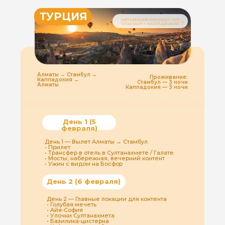
ТУРЦИЯ
АВТОРСКИЙ КОНТЕНТ-ТУР
“СТАМБУЛ + КАППАДОКИЯ”
Алматы → Стамбул →
Проживание:
Каппадокия →
Стамбул — 3 ночи
Алматы
Каппадокия — 3 ночи
День 1 (5
февраля)
День 1 — Вылет Алматы → Стамбул
• Прилет
• Трансфер в отель в Султанахмете / Галате
• Мосты, набережная, вечерний контент
• Ужин с видом на Босфор
День 2 (6 февраля)
День 2 — Главные локации для контента
• Голубая мечеть
• Айя-София
• Улочки Султанахмета
• Базилика-цистерна